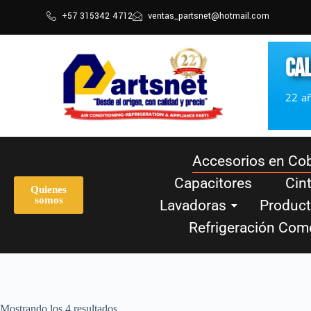
+57 315342 4712
ventas_partsnet@hotmail.com
CAL
22 a
Accesorios en Cob
Capacitores
Cin
Quienes
somos
Lavadoras
Product
Refrigeración Come
Mostrando los 4 resultados