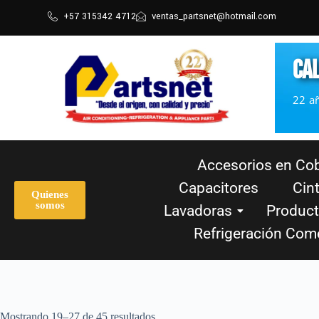
+57 315342 4712
ventas_partsnet@hotmail.com
CAL
22 a
Accesorios en Cob
Capacitores
Cin
Quienes
somos
Lavadoras
Product
Refrigeración Come
Mostrando 19–27 de 45 resultados