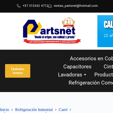
+57 315342 4712
ventas_partsnet@hotmail.com
CAL
22 a
Accesorios en Cob
Capacitores
Cin
Quienes
somos
Lavadoras
Product
Refrigeración Come
Inicio
Refrigeración Industrial
Carel