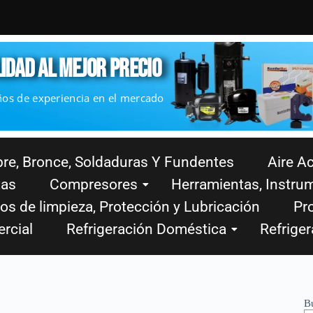
IDAD AL MEJOR PRECIO
ños de experiencia en el mercado
re, Bronce, Soldaduras Y Fundentes
Aire A
tas
Compresores
Herramientas, Instru
os de limpieza, Protección y Lubricación
Pro
rcial
Refrigeración Doméstica
Refriger
B