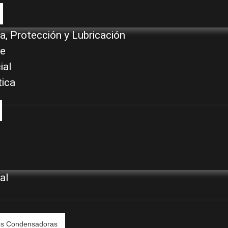
a, Protección y Lubricación
je
ial
tica
al
es Condensadoras