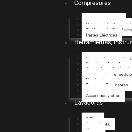
Compresores
Aire Acondicionado
Refrigeración Comercial
Refrigeración Doméstica
Partes Eléctricas
Herramientas, Instru
Bombas de vacío y Rec
Boquillas y Antorchas
Corta tubos y Dobla tub
Instrumentos de medici
Manómetros
Prensas y Expansores
Termómetros
Accesorios y otros
Lavadoras
2 Tinas
Carga frontal
Correas