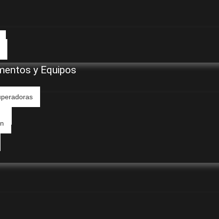
mentos y Equipos
uperadoras
os
ón