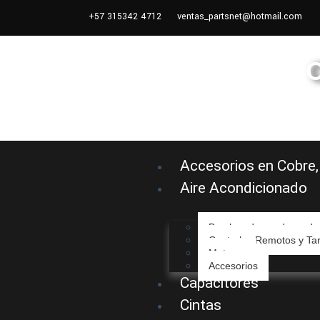
+57 315342 4712
ventas_partsnet@hotmail.com
22
Accesorios en Cobre,
Aire Acondicionado
Bombas de condensado
Controles Remotos y Tar
Motores
Accesorios
Capacitores
Cintas