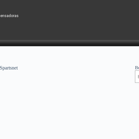
densadoras
B
partsnet