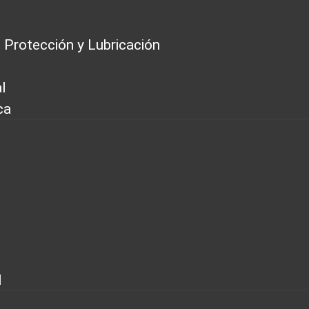
 Protección y Lubricación
l
ca
l