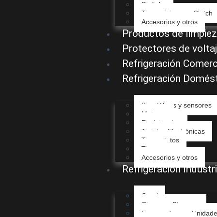
Digital
Transmisiones y Clutch
Accesorios y otros
Productos de limpiez
Protectores de volta
Refrigeración Comerc
Refrigeración Domés
Bimetálicos y sensores
Motores
Resistencias
Tarjetas Electrónicas
Termostatos
Timers
Accesorios y otros
Refrigeración Industri
Carel
Chapas y Bisagras
Evaporadores y Unidad