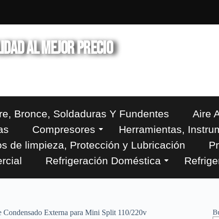
IDAD AL MEJOR PRECIO
ños de experiencia en el mercado
re, Bronce, Soldaduras Y Fundentes
Aire 
as
Compresores
Herramientas, Instru
s de limpieza, Protección y Lubricación
Pr
rcial
Refrigeración Doméstica
Refrige
B
 Condensado Externa para Mini Split 110/220v