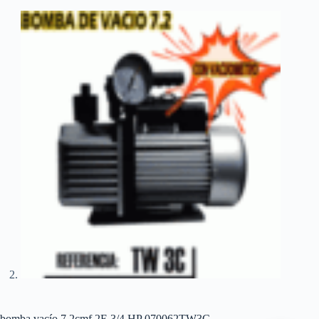
bomba vacío 7.2cmf 2E 3/4 HP 070062TW3C